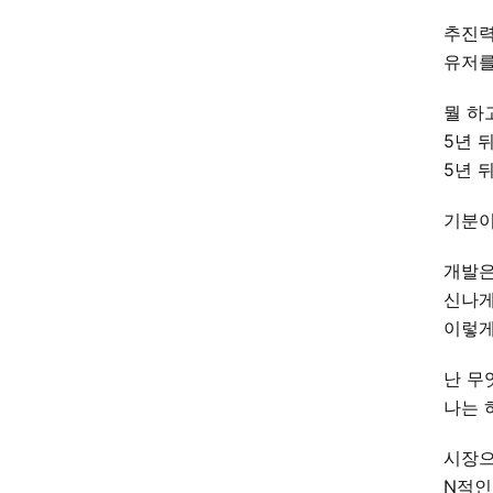
추진력
유저를
뭘 하
5년 
5년 
기분이
개발은
신나게
이렇게
난 무
나는 
시장으
N적인