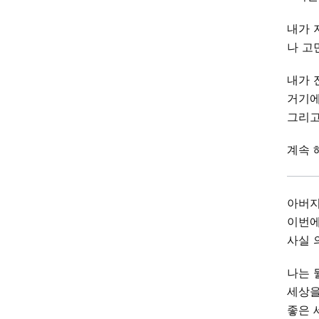
내가 
나 고
내가 
거기에
그리고
계속 
아버지
이번에
사실 
나는 
세상을
좋은 