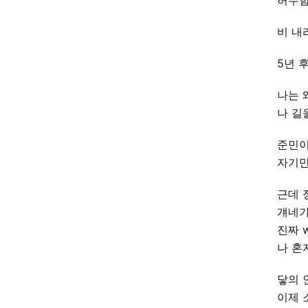
허무함
비 내리
5년 
나는 
나 길
준민이
자기만
근데 
걔네가
진짜 w
나 혼
닿의 
이제 