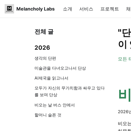
Melancholy Labs
소개
서비스
프로젝트
채
"
전체 글
이
2026
생각의 단편
모든 
미술관을 다녀오고나서 단상
AI제국을 읽고나서
모두가 자신의 무가치함과 싸우고 있다
비
를 보며 단상
비오는 날 버스 안에서
2026
할머니 슬픈 것
비오는