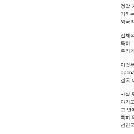
정말 
기하는
외국의
전체적
특히 
우리가
이것은
ope
결국 
사실 
야기도
그 안
특히 
선진국