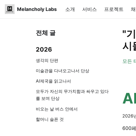
Melancholy Labs
소개
서비스
프로젝트
채
"
전체 글
시
2026
생각의 단편
모든 
미술관을 다녀오고나서 단상
AI제국을 읽고나서
모두가 자신의 무가치함과 싸우고 있다
A
를 보며 단상
비오는 날 버스 안에서
2026
할머니 슬픈 것
600