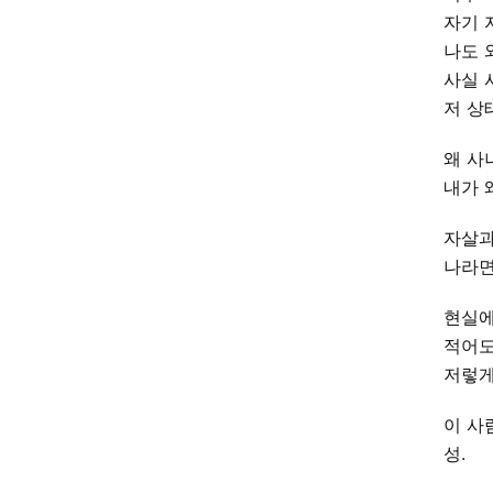
자기 
나도 
사실 
저 상
왜 사
내가 
자살과
나라면
현실에
적어도
저렇게
이 사
성.