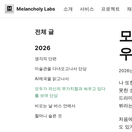
Melancholy Labs
소개
서비스
프로젝트
채
모
전체 글
2026
우
생각의 단편
미술관을 다녀오고나서 단상
2026
AI제국을 읽고나서
나 또
모두가 자신의 무가치함과 싸우고 있다
못한 
를 보며 단상
드라마
뷔라는
비오는 날 버스 안에서
할머니 슬픈 것
처음에
도 있