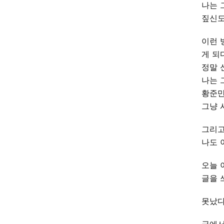
나는 
짚신도
이런 
게 되
정말 
나는 
황준만
그냥 
그리고
나도 
오늘 
글을 
못났다