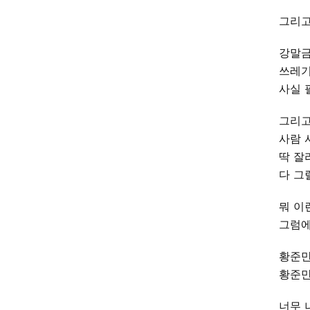
그리고
강말금
쓰레기
사실 
그리고
사람 
딱 잘
다 그
뭐 이
그럼에
황준만
황준만
너무 